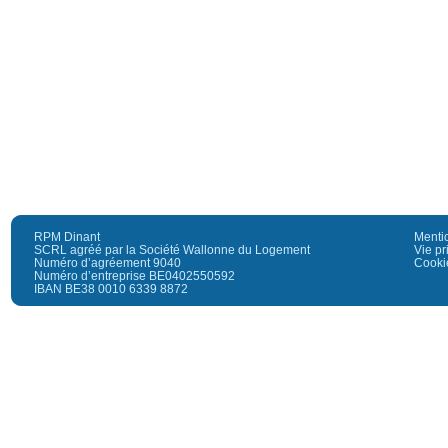
RPM Dinant
Menti
SCRL agréé par la Société Wallonne du Logement
Vie pr
Numéro d’agréement 9040
Cooki
Numéro d’entreprise BE0402550592
IBAN BE38 0010 6339 8872