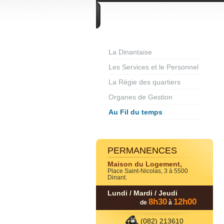
DIVERS
La Dinantaise
Les Services et le Personnel
La Régie des quartiers
Organes de Gestion
Au Fil du temps
PERMANENCES
Maison du Logement,
Place Saint-Nicolas, 3 à 5500
Dinant.
Lundi / Mardi / Jeudi
8h30
12h00
de
à
(082) 213610