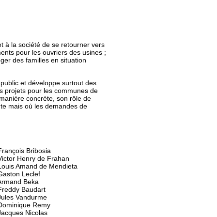
t à la société de se retourner vers
ments pour les ouvriers des usines ;
er des familles en situation
 public et développe surtout des
 des projets pour les communes de
 manière concrète, son rôle de
nte mais où les demandes de
rançois Bribosia
Victor Henry de Frahan
Louis Amand de Mendieta
Gaston Leclef
Armand Beka
Freddy Baudart
Jules Vandurme
Dominique Remy
Jacques Nicolas