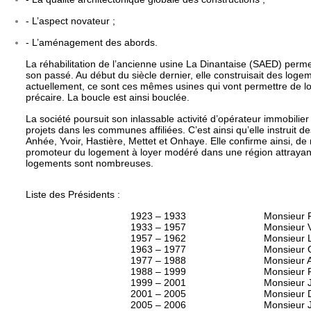
- L’aspect novateur ;
- L’aménagement des abords.
La réhabilitation de l’ancienne usine La Dinantaise (SAED) perme
son passé. Au début du siècle dernier, elle construisait des loge
actuellement, ce sont ces mêmes usines qui vont permettre de log
précaire. La boucle est ainsi bouclée.
La société poursuit son inlassable activité d’opérateur immobilier
projets dans les communes affiliées. C’est ainsi qu’elle instruit
Anhée, Yvoir, Hastière, Mettet et Onhaye. Elle confirme ainsi, de
promoteur du logement à loyer modéré dans une région attraya
logements sont nombreuses.
Liste des Présidents :
1923 – 1933
Monsieur F
1933 – 1957
Monsieur 
1957 – 1962
Monsieur 
1963 – 1977
Monsieur 
1977 – 1988
Monsieur 
1988 – 1999
Monsieur 
1999 – 2001
Monsieur 
2001 – 2005
Monsieur 
2005 – 2006
Monsieur 