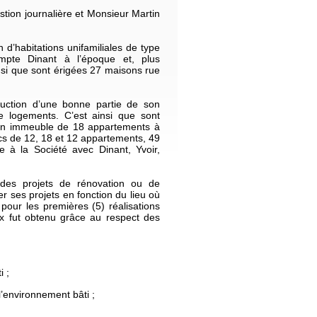
tion journalière et Monsieur Martin
 d’habitations unifamiliales de type
mpte Dinant à l’époque et, plus
insi que sont érigées 27 maisons rue
ruction d’une bonne partie de son
 logements. C’est ainsi que sont
 un immeuble de 18 appartements à
s de 12, 18 et 12 appartements, 49
à la Société avec Dinant, Yvoir,
 des projets de rénovation ou de
er ses projets en fonction du lieu où
 pour les premières (5) réalisations
x fut obtenu grâce au respect des
i ;
l’environnement bâti ;