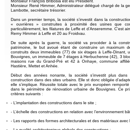
Monsieur François Bribosia est élu Président.
Monsieur René Himmer, Administrateur délégué chargé de la ges
Lambotte, secrétaire trésorier.
Dans un premier temps, la société s’investit dans la construction
« ouvrières » construites à proximité des usines que co
particulièrement, les filatures de Leffe et d’Anseremme. C’est a
Remy Himmer à Leffe et 20 au Froidvau.
De suite après la guerre, la société va procéder à la const
patrimoine, le but avoué étant de construire un maximum de
construits deux immeubles (77) de six étages à Leffe-Dinant,
Bouvignes, un immeuble de 7 étages à Herbuchenne (42), 3 bloc
maisons rue du Grand-Pré et 42 à Onhaye, commune affiliée 
Hastière, Mettet et Anhée.
Début des années nonante, la société s’investit plus dans
construction dans des sites urbains. Elle st donc obligée d’adapt
elle s’implique. Réussite totale avec le prix européen remporté
dans le périmètre de rénovation urbaine de Bouvignes. Ce pri
critères suivants :
- L’implantation des constructions dans le site ;
- L’échelle des constructions en relation avec l’environnement bât
- Les rapports des formes architecturales et des matériaux avec 
- La qualité architectonique globale des constructions ;