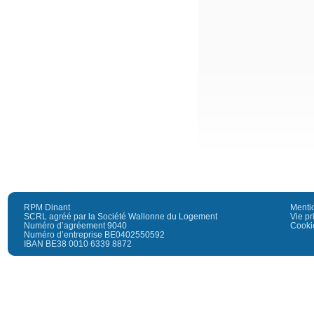
RPM Dinant
Menti
SCRL agréé par la Société Wallonne du Logement
Vie pr
Numéro d’agréement 9040
Cooki
Numéro d’entreprise BE0402550592
IBAN BE38 0010 6339 8872