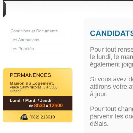
DIVERS
Conditions et Documents
CANDIDAT
Les Attributions
Pour tout rens
Les Priorités
le lundi, le ma
également joig
PERMANENCES
Si vous avez d
Maison du Logement,
attirons votre 
Place Saint-Nicolas, 3 à 5500
Dinant.
à jour.
Lundi / Mardi / Jeudi
8h30
12h00
de
à
Pour tout chang
parvenir les do
(082) 213610
délais.