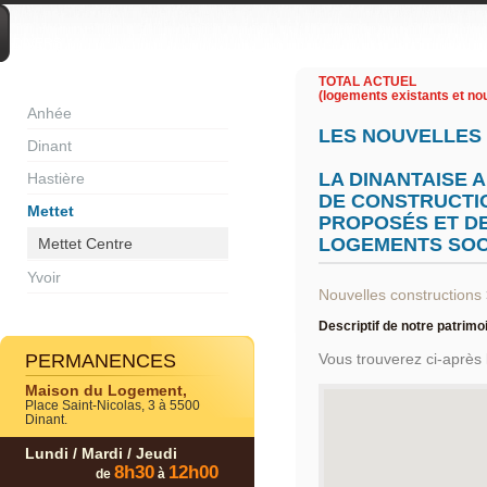
DIVERS
TOTAL ACTUEL
(logements existants et nou
Anhée
LES NOUVELLES
Dinant
LA DINANTAISE 
Hastière
DE CONSTRUCTI
Mettet
PROPOSÉS ET D
LOGEMENTS SOC
Mettet Centre
Yvoir
Nouvelles constructions
Descriptif de notre patrimo
PERMANENCES
Vous trouverez ci-après 
Maison du Logement,
Place Saint-Nicolas, 3 à 5500
Dinant.
Lundi / Mardi / Jeudi
8h30
12h00
de
à