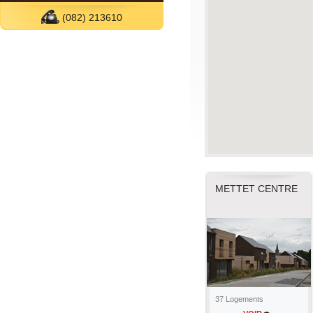
(082) 213610
METTET CENTRE
37 Logements