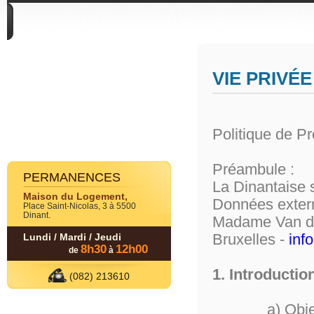
DIVERS
VIE PRIVÉE
Politique de P
Préambule :
PERMANENCES
La Dinantaise s
Maison du Logement,
Données extern
Place Saint-Nicolas, 3 à 5500
Dinant.
Madame Van der
Bruxelles -
inf
Lundi / Mardi / Jeudi
8h30
12h00
de
à
1. Introductio
(082) 213610
a) Objectif 