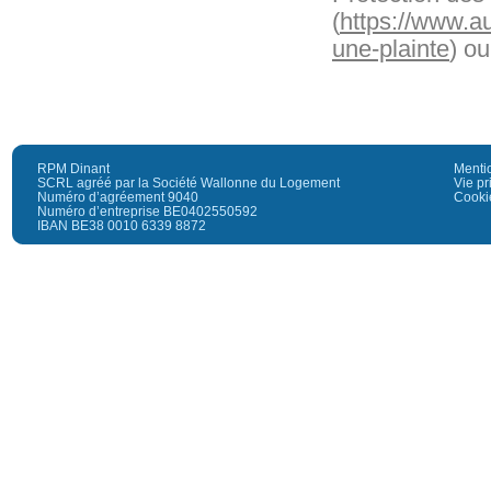
(
https://www.au
une-plainte
) ou
RPM Dinant
Menti
SCRL agréé par la Société Wallonne du Logement
Vie pr
Numéro d’agréement 9040
Cooki
Numéro d’entreprise BE0402550592
IBAN BE38 0010 6339 8872