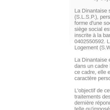
La Dinantaise 
(S.L.S.P.), per
forme d'une soc
siège social es
inscrite à la 
0402550592. La
Logement (S.W.
La Dinantaise 
dans un cadre 
ce cadre, elle
caractère pers
L'objectif de c
traitements de
dernière répon
telle qu'impos