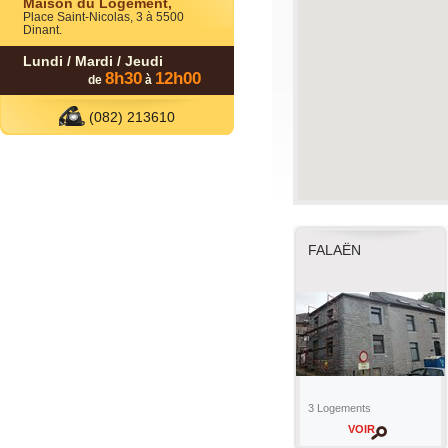
Maison du Logement,
Place Saint-Nicolas, 3 à 5500
Dinant.
Lundi / Mardi / Jeudi
8h30
12h00
de
à
(082) 213610
FALAËN
3 Logements
VOIR