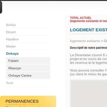
DIVERS
TOTAL ACTUEL
(logements existants et nou
Anhée
LOGEMENT EXIS
Dinant
Hastière
logements existants
>
O
Mettet
Descriptif de notre patrimo
Onhaye
La Dinantaise couvre 6
projet et en cours de c
Falaën
les revenus et le logem
Miavoye
Vous pouvez consulter l
(ou dans le menu de ga
Onhaye Centre
Yvoir
PERMANENCES