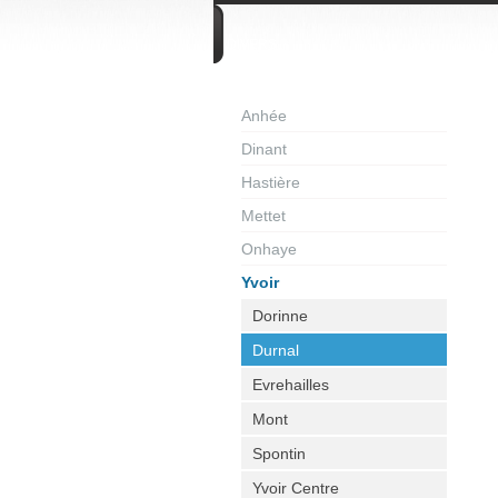
DIVERS
Anhée
Dinant
Hastière
Mettet
Onhaye
Yvoir
Dorinne
Durnal
Evrehailles
Mont
Spontin
Yvoir Centre