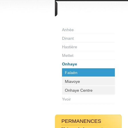
DIVERS
Anhée
Dinant
Hastière
Mettet
Onhaye
Falaën
Miavoye
Onhaye Centre
Yvoir
PERMANENCES