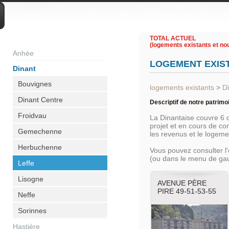
DIVERS
TOTAL ACTUEL
(logements existants et nou
Anhée
LOGEMENT EXIS
Dinant
Bouvignes
logements existants
>
D
Dinant Centre
Descriptif de notre patrimo
Froidvau
La Dinantaise couvre 6
projet et en cours de c
Gemechenne
les revenus et le logem
Herbuchenne
Vous pouvez consulter l
(ou dans le menu de ga
Leffe
Lisogne
AVENUE PÈRE
PIRE 49-51-53-55
Neffe
Sorinnes
Hastière