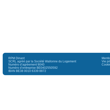
RPM Dinant
Menti
SCRL agréé par la Société Wallonne du Logement
Vie pr
Numéro d’agréement 9040
Cooki
Numéro d’entreprise BE0402550592
IBAN BE38 0010 6339 8872