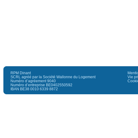
RPM Dinant
Menti
SCRL agréé par la Société Wallonne du Logement
Vie pr
Numéro d’agréement 9040
Cooki
Numéro d’entreprise BE0402550592
IBAN BE38 0010 6339 8872