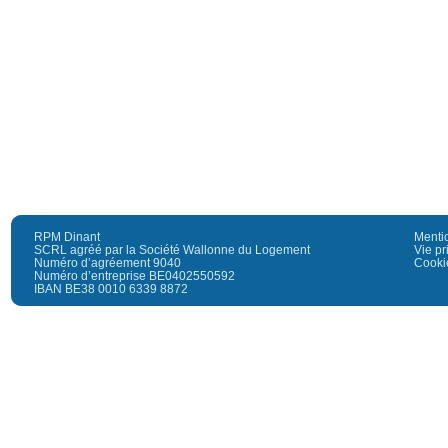
RPM Dinant
Menti
SCRL agréé par la Société Wallonne du Logement
Vie pr
Numéro d’agréement 9040
Cooki
Numéro d’entreprise BE0402550592
IBAN BE38 0010 6339 8872