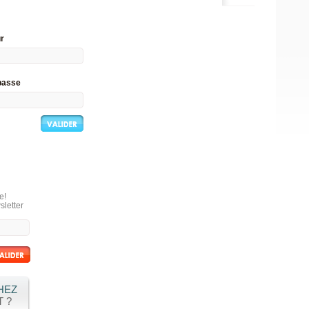
ur
passe
e!
sletter
HEZ
 ?