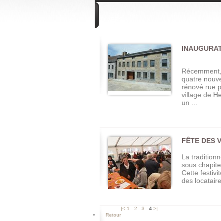
DIVERS
INAUGURAT
Récemment, 
quatre nouv
rénové rue 
village de H
un ...
FÊTE DES V
La traditionn
sous chapit
Cette festivi
des locataire
|<
1
2
3
4
>|
Retour