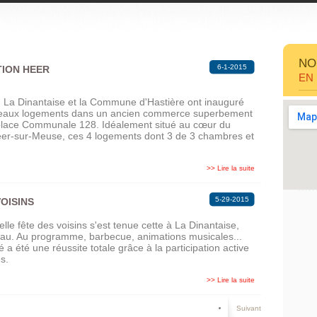
NO
6-1-2015
ION HEER
EN
La Dinantaise et la Commune d'Hastière ont inauguré
eaux logements dans un ancien commerce superbement
place Communale 128. Idéalement situé au cœur du
eer-sur-Meuse, ces 4 logements dont 3 de 3 chambres et
>> Lire la suite
5-29-2015
OISINS
elle fête des voisins s'est tenue cette à La Dinantaise,
eau. Au programme, barbecue, animations musicales...
té a été une réussite totale grâce à la participation active
s.
>> Lire la suite
Suivant