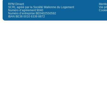
RPM Dinant
Menti
SCRL agréé par la Société Wallonne du Logement
Vie pr
Numéro d’agréement 9040
Cooki
Numéro d’entreprise BE0402550592
IBAN BE38 0010 6339 8872