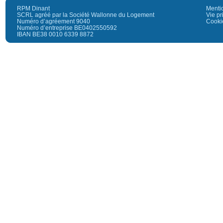
RPM Dinant
Menti
SCRL agréé par la Société Wallonne du Logement
Vie pr
Numéro d’agréement 9040
Cooki
Numéro d’entreprise BE0402550592
IBAN BE38 0010 6339 8872